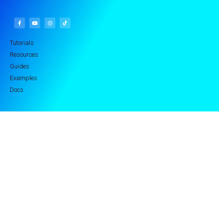
Tutorials
Resources
Guides
Examples
Docs