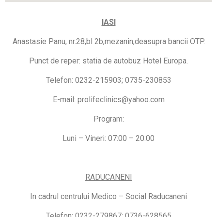
IASI
Anastasie Panu, nr.28,bl 2b,mezanin,deasupra bancii OTP.
Punct de reper: statia de autobuz Hotel Europa.
Telefon: 0232-215903; 0735-230853
E-mail: prolifeclinics@yahoo.com
Program:
Luni – Vineri: 07:00 – 20:00
RADUCANENI
In cadrul centrului Medico – Social Raducaneni
Telefon: 0232-279867; 0736-628565