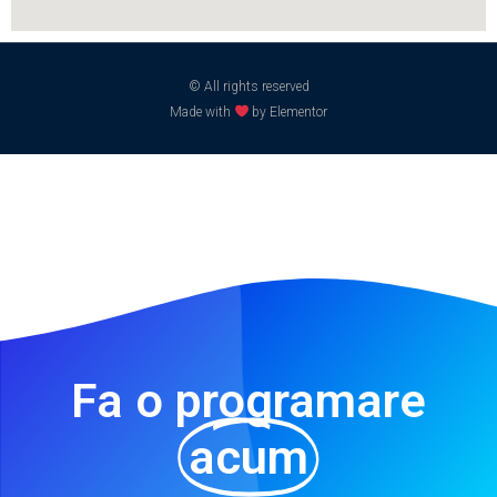
© All rights reserved
Made with
by Elementor
Fa o programare
acum