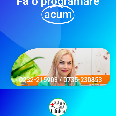
Fa o programare
acum
0232-215903 / 0735-230853