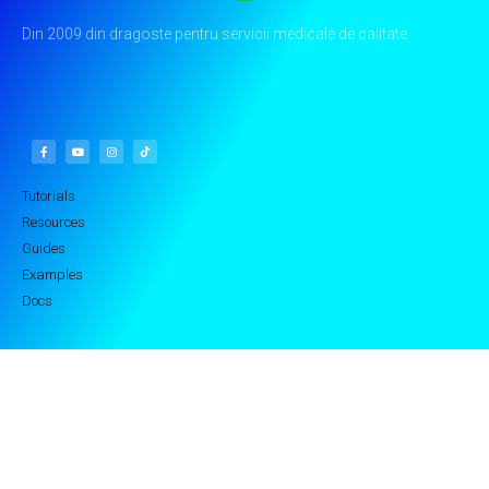
Din 2009 din dragoste pentru servicii medicale de calitate
Tutorials
Resources
Guides
Examples
Docs