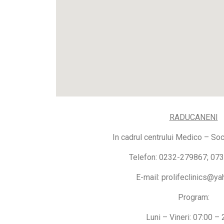
RADUCANENI
In cadrul centrului Medico – So
Telefon: 0232-279867; 07
E-mail: prolifeclinics@y
Program:
Luni – Vineri: 07:00 –