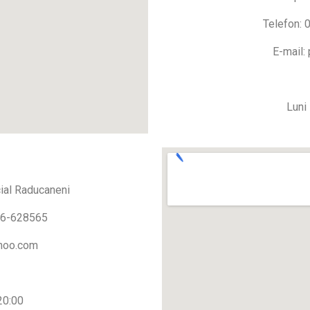
Telefon:
E-mail:
Luni 
cial Raducaneni
36-628565
ahoo.com
 20:00