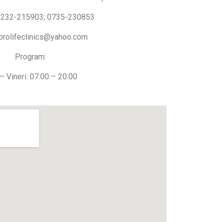
 0232-215903; 0735-230853
 prolifeclinics@yahoo.com
Program:
– Vineri: 07:00 – 20:00