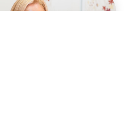
5903 / 0735-230853