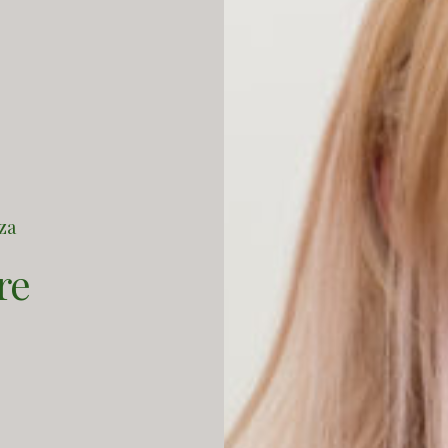
aza
re