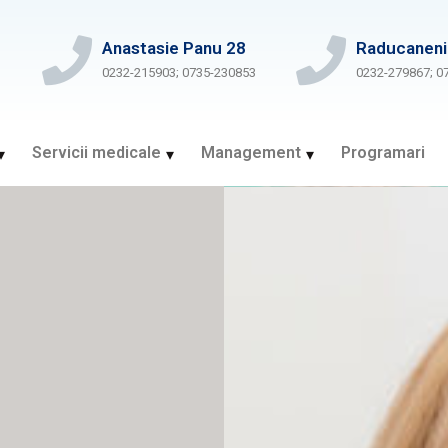
Anastasie Panu 28
Raducaneni
0232-215903; 0735-230853
0232-279867; 0
Servicii medicale
Management
Programari