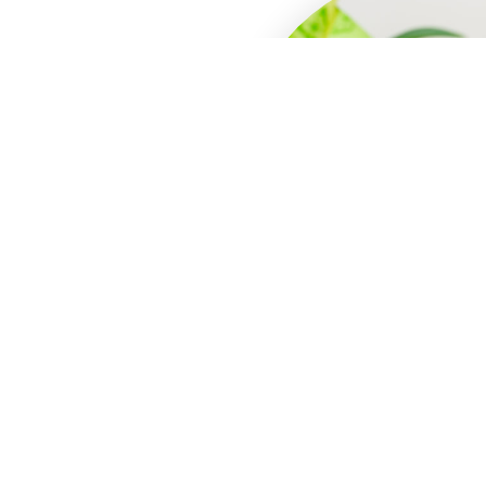
e
acum
0232-21