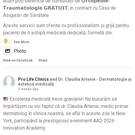
acum poți beneficia de consultații de 𝗢𝗿𝘁𝗼𝗽𝗲𝗱𝗶𝗲-
𝗧𝗿𝗮𝘂𝗺𝗮𝘁𝗼𝗹𝗼𝗴𝗶𝗲 𝗚𝗥𝗔𝗧𝗨𝗜𝗧, în contract cu Casa de
Asigurări de Sănătate.
Aceste servicii sunt oferite cu profesionalism și grijă pentru
pacienți de o echipă medicală dedicată, formată din:
...
See More
Photo
View on Facebook
·
Share
Pro Life Clinics
and Dr. Claudia Artenie - Dermatologie și
estetică medicală
3 weeks ago
Excelența medicală trece granițele! Ne bucurăm să
împărtășim cu voi faptul că dr. Claudia Artenie, medic primar
dermatolog în clinica noastră, se află în aceste zile la New
York, participând la prestigiosul eveniment AAD 2026
Innovation Academy.