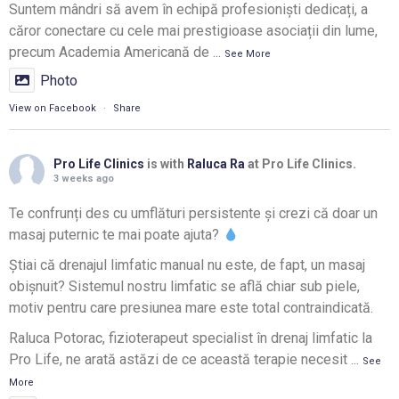
Suntem mândri să avem în echipă profesioniști dedicați, a
căror conectare cu cele mai prestigioase asociații din lume,
precum Academia Americană de
...
See More
Photo
View on Facebook
·
Share
Pro Life Clinics
is with
Raluca Ra
at Pro Life Clinics.
3 weeks ago
Te confrunți des cu umflături persistente și crezi că doar un
masaj puternic te mai poate ajuta?
Știai că drenajul limfatic manual nu este, de fapt, un masaj
obișnuit? Sistemul nostru limfatic se află chiar sub piele,
motiv pentru care presiunea mare este total contraindicată.
Raluca Potorac, fizioterapeut specialist în drenaj limfatic la
Pro Life, ne arată astăzi de ce această terapie necesit
...
See
More