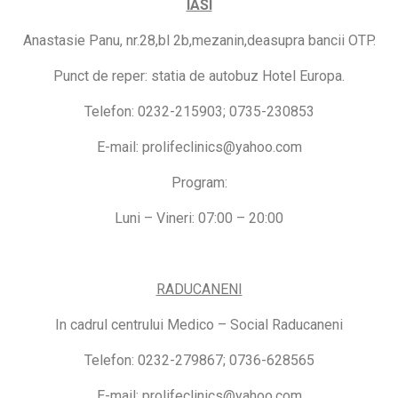
IASI
Anastasie Panu, nr.28,bl 2b,mezanin,deasupra bancii OTP.
Punct de reper: statia de autobuz Hotel Europa.
Telefon: 0232-215903; 0735-230853
E-mail: prolifeclinics@yahoo.com
Program:
Luni – Vineri: 07:00 – 20:00
RADUCANENI
In cadrul centrului Medico – Social Raducaneni
Telefon: 0232-279867; 0736-628565
E-mail: prolifeclinics@yahoo.com