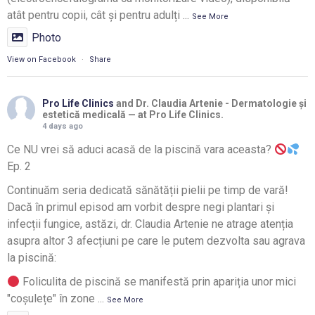
atât pentru copii, cât și pentru adulți
...
See More
Photo
View on Facebook
·
Share
Pro Life Clinics
and Dr. Claudia Artenie - Dermatologie și
estetică medicală — at Pro Life Clinics.
4 days ago
Ce NU vrei să aduci acasă de la piscină vara aceasta?
Ep. 2
Continuăm seria dedicată sănătății pielii pe timp de vară!
Dacă în primul episod am vorbit despre negi plantari și
infecții fungice, astăzi, dr. Claudia Artenie ne atrage atenția
asupra altor 3 afecțiuni pe care le putem dezvolta sau agrava
la piscină:
Foliculita de piscină se manifestă prin apariția unor mici
"coșulețe" în zone
...
See More