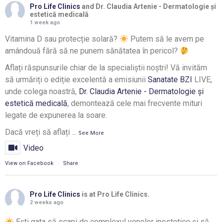
Pro Life Clinics
and Dr. Claudia Artenie - Dermatologie și
estetică medicală
1 week ago
Vitamina D sau protecție solară?
Putem să le avem pe
amândouă fără să ne punem sănătatea în pericol?
Aflați răspunsurile chiar de la specialiștii noștri! Vă invităm
să urmăriți o ediție excelentă a emisiunii
Sanatate BZI
LIVE,
unde colega noastră,
Dr. Claudia Artenie - Dermatologie și
estetică medicală
, demontează cele mai frecvente mituri
legate de expunerea la soare.
Dacă vreți să aflați
...
See More
Video
View on Facebook
·
Share
Pro Life Clinics
is at Pro Life Clinics.
2 weeks ago
Ești gata să scapi de complexul venelor inestetice și să