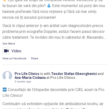
te bucuri de vară din plin?
Este momentul să porți din nou
hainele preferate fără nicio reținere și fără să mai simți
nevoia să îți ascunzi picioarele!
Dacă în clipul anterior ți-am arătat cum diagnosticăm precis
problema prin ecografia Doppler, astăzi facem pasul decisiv
către tratament. Te invităm din nou în cabinetul dr. Alexandru
...
See More
Video
View on Facebook
·
Share
Pro Life Clinics
is with
Teodor Stefan Gheorghevici
and
Ana-Maria Ciobanu
at Pro Life Clinics.
3 weeks ago
Consultații de Ortopedie decontate prin CAS, acum la Pro
Life Clinics!
Continuăm să extindem opțiunile din ambulatoriul nostru, iar