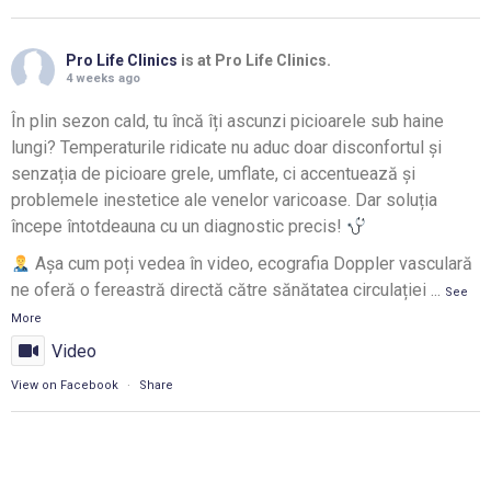
Pro Life Clinics
is at Pro Life Clinics.
4 weeks ago
În plin sezon cald, tu încă îți ascunzi picioarele sub haine
lungi? Temperaturile ridicate nu aduc doar disconfortul și
senzația de picioare grele, umflate, ci accentuează și
problemele inestetice ale venelor varicoase. Dar soluția
începe întotdeauna cu un diagnostic precis!
Așa cum poți vedea în video, ecografia Doppler vasculară
ne oferă o fereastră directă către sănătatea circulației
...
See
More
Video
View on Facebook
·
Share