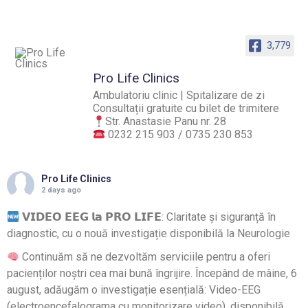
3,779
Pro Life Clinics
Ambulatoriu clinic | Spitalizare de zi
Consultații gratuite cu bilet de trimitere
Str. Anastasie Panu nr. 28
0232 215 903 / 0735 230 853
Pro Life Clinics
2 days ago
𝗩𝗜𝗗𝗘𝗢 𝗘𝗘𝗚 𝗹𝗮 𝗣𝗥𝗢 𝗟𝗜𝗙𝗘: Claritate și siguranță în
diagnostic, cu o nouă investigație disponibilă la Neurologie
Continuăm să ne dezvoltăm serviciile pentru a oferi
pacienților noștri cea mai bună îngrijire. Începând de mâine, 6
august, adăugăm o investigație esențială: Video-EEG
(electroencefalograma cu monitorizare video), disponibilă