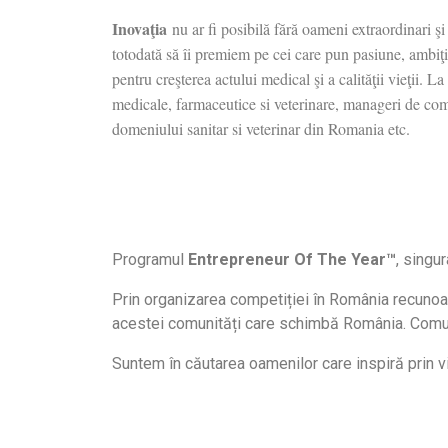
Inovaţia
nu ar fi posibilă fără oameni extraordinari şi
totodată să îi premiem pe cei care pun pasiune, ambiţie, 
pentru creşterea actului medical şi a calităţii vieţii
medicale, farmaceutice si veterinare, manageri de compan
domeniului sanitar si veterinar din Romania etc.
Programul
Entrepreneur Of The Year
™
, singu
Prin organizarea competiției în România recunoa
acestei comunități care schimbă România. Comuni
Suntem în căutarea oamenilor care inspiră prin viz