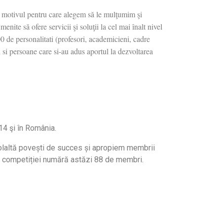
ste motivul pentru care alegem să le mulţumim şi
nite să ofere servicii şi soluţii la cel mai înalt nivel
0 de personalitati (profesori, academicieni, cadre
i si persoane care si-au adus aportul la dezvoltarea
14 şi în România.
aolaltă povești de succes și apropiem membrii
le competiției numără astăzi 88 de membri.