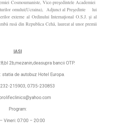
ademiei Cosmoumaniste, Vice-preşedintele Academiei
epturilor omului(Ucraina), Adjunct al Preşedinte lui
erilor externe al Ordinului Internaţional O.S.J. şi al
limbă rusă din Republica Cehă, laureat al unor premii
IASI
28,bl 2b,mezanin,deasupra bancii OTP.
: statia de autobuz Hotel Europa.
 0232-215903; 0735-230853
 prolifeclinics@yahoo.com
Program:
– Vineri: 07:00 – 20:00