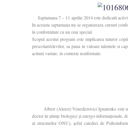
Saptamana 7 – 11 aprilie 2014 este dedicată activita
In aceasta saptamana nu se organizeaza cursuri conform
în conformitate cu un orar special.
Scopul acestui program este implicarea tuturor copiilo
prescolari/elevilor, sa puna in valoare talentele si ca
actiuni variate, in contexte nonformale.
Albert (Alexei) Venedictovici Ignatenko este un om 
doctor în științe biologice și energo-informaționale, 
al structurilor ONU), șeful catedrei de Psihoinform