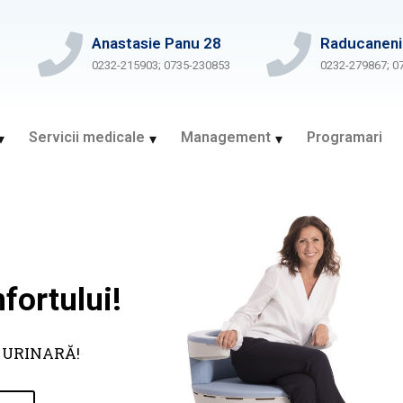
Anastasie Panu 28
Raducaneni
0232-215903; 0735-230853
0232-279867; 0
Servicii medicale
Management
Programari
fortului!
 URINARĂ!