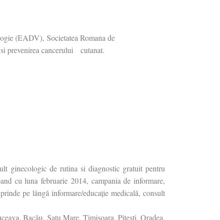
logie (EADV), Societatea Romana de
si prevenirea cancerului cutanat.
lt ginecologic de rutina si diagnostic gratuit pentru
cepand cu luna februarie 2014, campania de informare,
uprinde pe lângă informare/educație medicală, consult
Suceava, Bacău, Satu Mare, Timișoara, Pitești, Oradea,