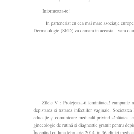
Informeaza-te!
In parteneriat cu cea mai mare asociaţie europea
Dermatologie (SRD) va demara in aceasta vara o amp
Zilele V : Protejeaza-ti feminitatea! campanie 
depistarea si tratarea infectiilor vaginale. Societa
educație și comunicare medicală privind sănătatea fe
ginecologic de rutină și diagnostic gratuit pentru depist
Începând cu luna februarie 2014, în 36 clinici medica