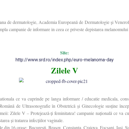
na de dermatologie, Academia Europeană de Dermatologie şi Venero
la campanie de informare in ceea ce priveste depistarea melanomului 
Site:
http://www.srd.ro/index.php/euro-melanoma-day
Zilele V
nationala ce va cuprinde pe langa informare / educatie medicala, consu
tea Română de Ultrasonografie în Obstetrică și Ginecologie susține în
meii: Zilele V – Protejează-ți feminitatea! campanie națională ce va c
area și tratarea infecțiilor vaginale.
le din 16 orașe: București, Brașov, Constanța, Craiova, Focșani, Iași, 