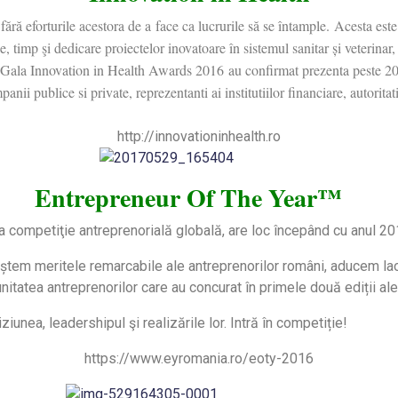
 fără eforturile acestora de a face ca lucrurile să se întample. Acesta e
timp şi dedicare proiectelor inovatoare în sistemul sanitar și veterinar, me
. La Gala Innovation in Health Awards 2016 au confirmat prezenta peste 20
ii publice si private, reprezentanti ai institutiilor financiare, autoritat
http://innovationinhealth.ro
Entrepreneur Of The Year
™
ra competiţie antreprenorială globală, are loc începând cu anul 20
ștem meritele remarcabile ale antreprenorilor români, aducem l
tatea antreprenorilor care au concurat în primele două ediții a
iunea, leadershipul şi realizările lor. Intră în competiție!
https://www.eyromania.ro/eoty-2016