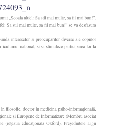
mit „Scoala altfel: Sa stii mai multe, sa fii mai bun!”.
el: Sa stii mai multe, sa fii mai bun!” se va desfăsura
punda intereselor si preocuparilor diverse ale copiilor
rriculumul national, si sa stimuleze participarea lor la
 filosofie, doctor în medicina psiho-informațională,
rnaționale și Europene de Informatizare (Membru asociat
le (reţeaua educaţională Oxford), Preşedintele Ligii