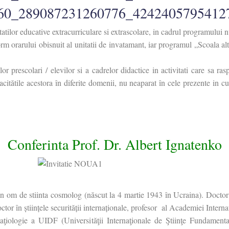
tilor educative extracurriculare si extrascolare, in cadrul programului nu
 orarului obisnuit al unitatii de invatamant, iar programul „Scoala altf
r prescolari / elevilor si a cadrelor didactice in activitati care sa ras
pacitătile acestora în diferite domenii, nu neaparat în cele prezente in cu
Conferinta Prof. Dr. Albert Ignatenko
de stiinta cosmolog (născut la 4 martie 1943 în Ucraina). Doctor în
doctor în științele securității internaționale, profesor al Academiei Inte
aţiologie a UIDF (Universităţii Internaţionale de Ştiinţe Fundamenta